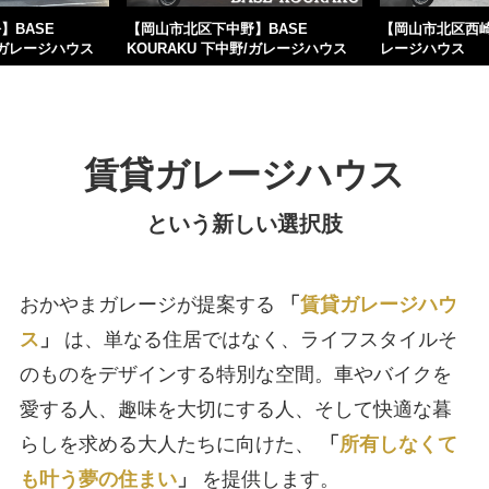
】BASE
【岡山市北区下中野】BASE
【岡山市北区西崎】C
松/ガレージハウス
KOURAKU 下中野/ガレージハウス
レージハウス
賃貸ガレージハウス
という新しい選択肢
おかやまガレージが提案する
「
賃貸ガレージハウ
ス
」
は、単なる住居ではなく、ライフスタイルそ
のものをデザインする特別な空間。車やバイクを
愛する人、趣味を大切にする人、そして快適な暮
らしを求める大人たちに向けた、
「
所有しなくて
も叶う夢の住まい
」
を提供します。