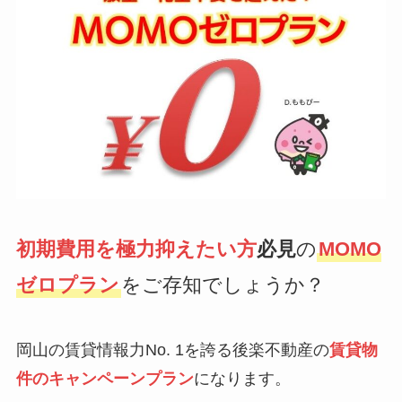
初期費用を極力抑えたい方
必見
の
MOMO
ゼロプラン
をご存知でしょうか？
岡山の賃貸情報力No. 1を誇る後楽不動産の
賃貸物
件のキャンペーンプラン
になります。