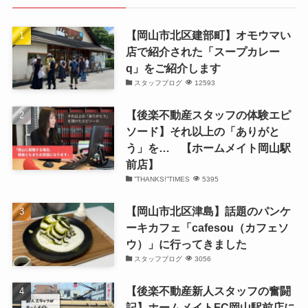
ブ
【岡山市北区建部町】オモウマい
店で紹介された「スープカレー
q」をご紹介します
スタッフブログ
12593
【後楽不動産スタッフの体験エピ
ソード】それ以上の「ありがと
う」を… 【ホームメイト岡山駅
前店】
”THANKS!”TIMES
5395
【岡山市北区津島】話題のパンケ
ーキカフェ「cafesou（カフェソ
ウ）」に行ってきました
スタッフブログ
3056
【後楽不動産新人スタッフの奮闘
記】ホームメイトFC岡山駅前店に