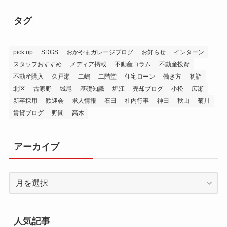
タグ
pick up
SDGS
おかやまガレージブログ
お知らせ
インターン
スタッフおすすめ
メディア掲載
不動産コラム
不動産投資
不動産購入
久戸瀬
二嶋
二階堂
住宅ローン
働き方
初詣
北区
古家野
城尾
基礎知識
堀江
売却ブログ
小松
広瀬
新卒採用
歓迎会
求人情報
石田
社内行事
神田
秋山
菊川
賃貸ブログ
野間
高木
アーカイブ
ア
ー
カ
イ
人気記事