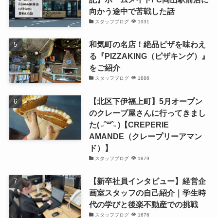
向かう途中で苦戦した話
スタッフブログ
1931
和気町の名店！絶品ピザを味わえ
る『PIZZAKING（ピザキング）』
をご紹介
スタッフブログ
1886
【北区下伊福上町】5月オープン
のクレープ屋さんに行ってきまし
た( ˶ˆ꒳ˆ˵ )【CREPERIE
AMANDE（クレープリーアマン
ド）】
スタッフブログ
1879
【新卒社員インタビュー】経営企
画室スタッフの自己紹介｜学生時
代の学びと後楽不動産での挑戦
スタッフブログ
1676