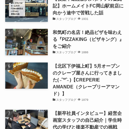
記】ホームメイトFC岡山駅前店に
向かう途中で苦戦した話
スタッフブログ
1931
和気町の名店！絶品ピザを味わえ
る『PIZZAKING（ピザキング）』
をご紹介
スタッフブログ
1886
【北区下伊福上町】5月オープン
のクレープ屋さんに行ってきまし
た( ˶ˆ꒳ˆ˵ )【CREPERIE
AMANDE（クレープリーアマン
ド）】
スタッフブログ
1879
【新卒社員インタビュー】経営企
画室スタッフの自己紹介｜学生時
代の学びと後楽不動産での挑戦