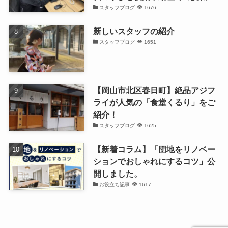
スタッフブログ
1676
新しいスタッフの紹介
スタッフブログ
1651
【岡山市北区春日町】絶品アジフ
ライが人気の「食堂くるり」をご
紹介！
スタッフブログ
1625
【新着コラム】「団地をリノベー
ションでおしゃれにするコツ」公
開しました。
お役立ち記事
1617