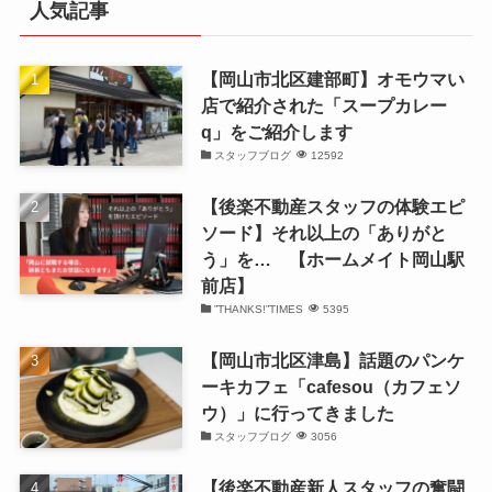
人気記事
ブ
【岡山市北区建部町】オモウマい
店で紹介された「スープカレー
q」をご紹介します
スタッフブログ
12592
【後楽不動産スタッフの体験エピ
ソード】それ以上の「ありがと
う」を… 【ホームメイト岡山駅
前店】
”THANKS!”TIMES
5395
【岡山市北区津島】話題のパンケ
ーキカフェ「cafesou（カフェソ
ウ）」に行ってきました
スタッフブログ
3056
【後楽不動産新人スタッフの奮闘