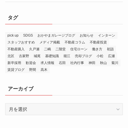
タグ
pick up
SDGS
おかやまガレージブログ
お知らせ
インターン
スタッフおすすめ
メディア掲載
不動産コラム
不動産投資
不動産購入
久戸瀬
二嶋
二階堂
住宅ローン
働き方
初詣
北区
古家野
城尾
基礎知識
堀江
売却ブログ
小松
広瀬
新卒採用
歓迎会
求人情報
石田
社内行事
神田
秋山
菊川
賃貸ブログ
野間
高木
アーカイブ
ア
ー
カ
イ