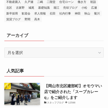
不動産購入
久戸瀬
二嶋
二階堂
住宅ローン
働き方
初詣
北区
古家野
城尾
基礎知識
堀江
売却ブログ
小松
広瀬
新卒採用
歓迎会
求人情報
石田
社内行事
神田
秋山
菊川
賃貸ブログ
野間
高木
アーカイブ
ア
ー
カ
イ
人気記事
ブ
【岡山市北区建部町】オモウマい
店で紹介された「スープカレー
q」をご紹介します
スタッフブログ
12596