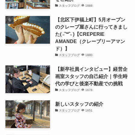
スタッフブログ
1888
【北区下伊福上町】5月オープン
のクレープ屋さんに行ってきまし
た( ˶ˆ꒳ˆ˵ )【CREPERIE
AMANDE（クレープリーアマン
ド）】
スタッフブログ
1880
【新卒社員インタビュー】経営企
画室スタッフの自己紹介｜学生時
代の学びと後楽不動産での挑戦
スタッフブログ
1676
新しいスタッフの紹介
スタッフブログ
1651