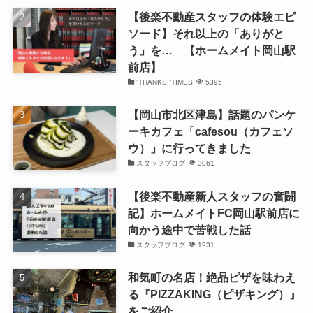
【後楽不動産スタッフの体験エピ
ソード】それ以上の「ありがと
う」を… 【ホームメイト岡山駅
前店】
”THANKS!”TIMES
5395
【岡山市北区津島】話題のパンケ
ーキカフェ「cafesou（カフェソ
ウ）」に行ってきました
スタッフブログ
3061
【後楽不動産新人スタッフの奮闘
記】ホームメイトFC岡山駅前店に
向かう途中で苦戦した話
スタッフブログ
1931
和気町の名店！絶品ピザを味わえ
る『PIZZAKING（ピザキング）』
をご紹介