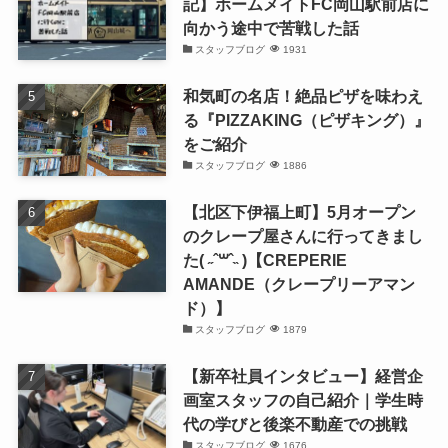
記】ホームメイトFC岡山駅前店に
向かう途中で苦戦した話
スタッフブログ
1931
和気町の名店！絶品ピザを味わえ
る『PIZZAKING（ピザキング）』
をご紹介
スタッフブログ
1886
【北区下伊福上町】5月オープン
のクレープ屋さんに行ってきまし
た( ˶ˆ꒳ˆ˵ )【CREPERIE
AMANDE（クレープリーアマン
ド）】
スタッフブログ
1879
【新卒社員インタビュー】経営企
画室スタッフの自己紹介｜学生時
代の学びと後楽不動産での挑戦
スタッフブログ
1676