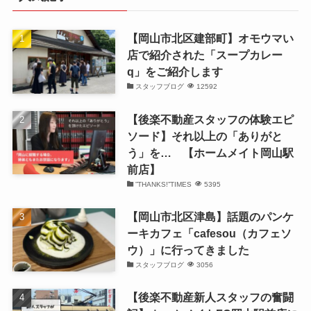
ブ
【岡山市北区建部町】オモウマい
店で紹介された「スープカレー
q」をご紹介します
スタッフブログ
12592
【後楽不動産スタッフの体験エピ
ソード】それ以上の「ありがと
う」を… 【ホームメイト岡山駅
前店】
”THANKS!”TIMES
5395
【岡山市北区津島】話題のパンケ
ーキカフェ「cafesou（カフェソ
ウ）」に行ってきました
スタッフブログ
3056
【後楽不動産新人スタッフの奮闘