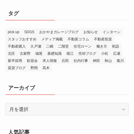
タグ
pick up
SDGS
おかやまガレージブログ
お知らせ
インターン
スタッフおすすめ
メディア掲載
不動産コラム
不動産投資
不動産購入
久戸瀬
二嶋
二階堂
住宅ローン
働き方
初詣
北区
古家野
城尾
基礎知識
堀江
売却ブログ
小松
広瀬
新卒採用
歓迎会
求人情報
石田
社内行事
神田
秋山
菊川
賃貸ブログ
野間
高木
アーカイブ
ア
ー
カ
イ
人気記事