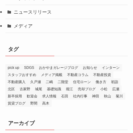
ニュースリリース
メディア
タグ
pick up
SDGS
おかやまガレージブログ
お知らせ
インターン
スタッフおすすめ
メディア掲載
不動産コラム
不動産投資
不動産購入
久戸瀬
二嶋
二階堂
住宅ローン
働き方
初詣
北区
古家野
城尾
基礎知識
堀江
売却ブログ
小松
広瀬
新卒採用
歓迎会
求人情報
石田
社内行事
神田
秋山
菊川
賃貸ブログ
野間
高木
アーカイブ