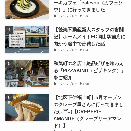
ーキカフェ「cafesou（カフェソ
ウ）」に行ってきました
スタッフブログ
3061
【後楽不動産新人スタッフの奮闘
記】ホームメイトFC岡山駅前店に
向かう途中で苦戦した話
スタッフブログ
1931
和気町の名店！絶品ピザを味わえ
る『PIZZAKING（ピザキング）』
をご紹介
スタッフブログ
1888
【北区下伊福上町】5月オープン
のクレープ屋さんに行ってきまし
た( ˶ˆ꒳ˆ˵ )【CREPERIE
AMANDE（クレープリーアマン
ド）】