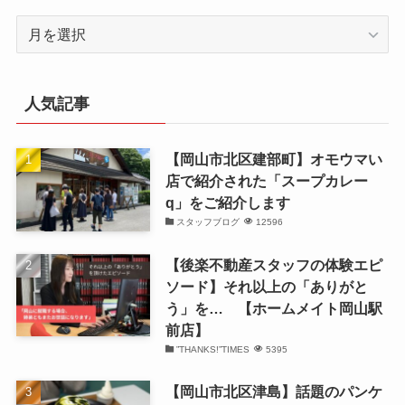
ア
ー
カ
イ
人気記事
ブ
【岡山市北区建部町】オモウマい
店で紹介された「スープカレー
q」をご紹介します
スタッフブログ
12596
【後楽不動産スタッフの体験エピ
ソード】それ以上の「ありがと
う」を… 【ホームメイト岡山駅
前店】
”THANKS!”TIMES
5395
【岡山市北区津島】話題のパンケ