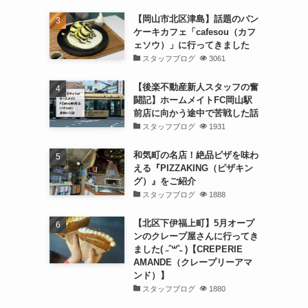
【岡山市北区津島】話題のパン
ケーキカフェ「cafesou（カフ
ェソウ）」に行ってきました
スタッフブログ
3061
【後楽不動産新人スタッフの奮
闘記】ホームメイトFC岡山駅
前店に向かう途中で苦戦した話
スタッフブログ
1931
和気町の名店！絶品ピザを味わ
える『PIZZAKING（ピザキン
グ）』をご紹介
スタッフブログ
1888
【北区下伊福上町】5月オープ
ンのクレープ屋さんに行ってき
ました( ˶ˆ꒳ˆ˵ )【CREPERIE
AMANDE（クレープリーアマ
ンド）】
スタッフブログ
1880