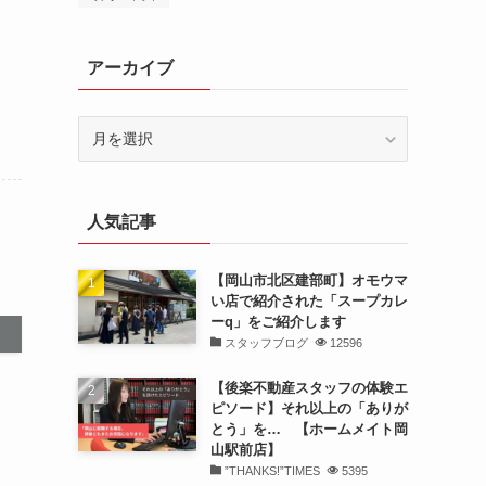
アーカイブ
ア
ー
カ
イ
人気記事
ブ
【岡山市北区建部町】オモウマ
い店で紹介された「スープカレ
ーq」をご紹介します
スタッフブログ
12596
【後楽不動産スタッフの体験エ
ピソード】それ以上の「ありが
とう」を… 【ホームメイト岡
山駅前店】
”THANKS!”TIMES
5395