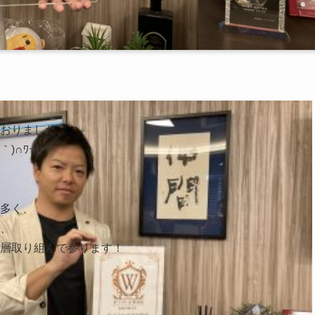
おりました、

∩ﾜｰｲ

多く、

、

層取り組んで参ります！
