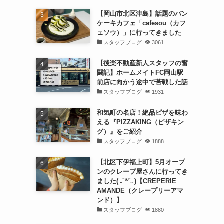
【岡山市北区津島】話題のパン
ケーキカフェ「cafesou（カフ
ェソウ）」に行ってきました
スタッフブログ
3061
【後楽不動産新人スタッフの奮
闘記】ホームメイトFC岡山駅
前店に向かう途中で苦戦した話
スタッフブログ
1931
和気町の名店！絶品ピザを味わ
える『PIZZAKING（ピザキン
グ）』をご紹介
スタッフブログ
1888
【北区下伊福上町】5月オープ
ンのクレープ屋さんに行ってき
ました( ˶ˆ꒳ˆ˵ )【CREPERIE
AMANDE（クレープリーアマ
ンド）】
スタッフブログ
1880