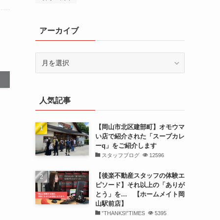
アーカイブ
ア
ー
カ
イ
人気記事
ブ
【岡山市北区建部町】オモウマ
い店で紹介された「スープカレ
ーq」をご紹介します
スタッフブログ
12596
【後楽不動産スタッフの体験エ
ピソード】それ以上の「ありが
とう」を… 【ホームメイト岡
山駅前店】
”THANKS!”TIMES
5395