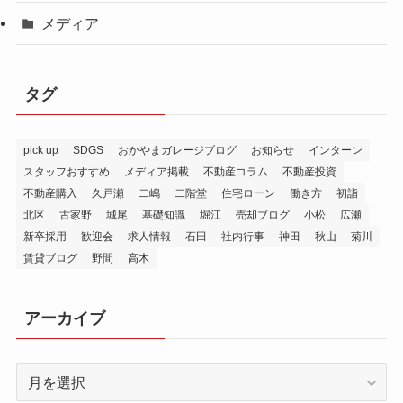
メディア
タグ
pick up
SDGS
おかやまガレージブログ
お知らせ
インターン
スタッフおすすめ
メディア掲載
不動産コラム
不動産投資
不動産購入
久戸瀬
二嶋
二階堂
住宅ローン
働き方
初詣
北区
古家野
城尾
基礎知識
堀江
売却ブログ
小松
広瀬
新卒採用
歓迎会
求人情報
石田
社内行事
神田
秋山
菊川
賃貸ブログ
野間
高木
アーカイブ
ア
ー