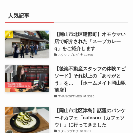
カ
イ
人気記事
ブ
【岡山市北区建部町】オモウマい
店で紹介された「スープカレー
q」をご紹介します
スタッフブログ
12596
【後楽不動産スタッフの体験エピ
ソード】それ以上の「ありがと
う」を… 【ホームメイト岡山駅
前店】
”THANKS!”TIMES
5395
【岡山市北区津島】話題のパンケ
ーキカフェ「cafesou（カフェソ
ウ）」に行ってきました
スタッフブログ
3061