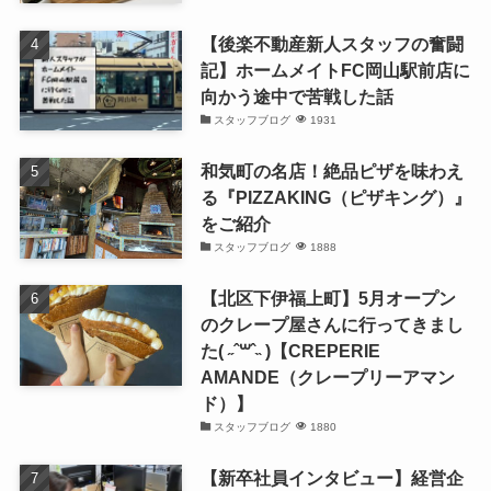
【後楽不動産新人スタッフの奮闘
記】ホームメイトFC岡山駅前店に
向かう途中で苦戦した話
スタッフブログ
1931
和気町の名店！絶品ピザを味わえ
る『PIZZAKING（ピザキング）』
をご紹介
スタッフブログ
1888
【北区下伊福上町】5月オープン
のクレープ屋さんに行ってきまし
た( ˶ˆ꒳ˆ˵ )【CREPERIE
AMANDE（クレープリーアマン
ド）】
スタッフブログ
1880
【新卒社員インタビュー】経営企