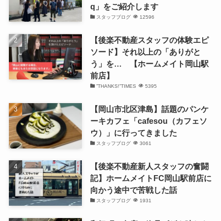
q」をご紹介します
スタッフブログ
12596
【後楽不動産スタッフの体験エピ
ソード】それ以上の「ありがと
う」を… 【ホームメイト岡山駅
前店】
”THANKS!”TIMES
5395
【岡山市北区津島】話題のパンケ
ーキカフェ「cafesou（カフェソ
ウ）」に行ってきました
スタッフブログ
3061
【後楽不動産新人スタッフの奮闘
記】ホームメイトFC岡山駅前店に
向かう途中で苦戦した話
スタッフブログ
1931