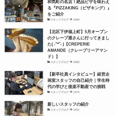
和気町の名店！絶品ピザを味わえ
る『PIZZAKING（ピザキング）』
をご紹介
スタッフブログ
1888
【北区下伊福上町】5月オープン
のクレープ屋さんに行ってきまし
た( ˶ˆ꒳ˆ˵ )【CREPERIE
AMANDE（クレープリーアマン
ド）】
スタッフブログ
1880
【新卒社員インタビュー】経営企
画室スタッフの自己紹介｜学生時
代の学びと後楽不動産での挑戦
スタッフブログ
1676
新しいスタッフの紹介
スタッフブログ
1651