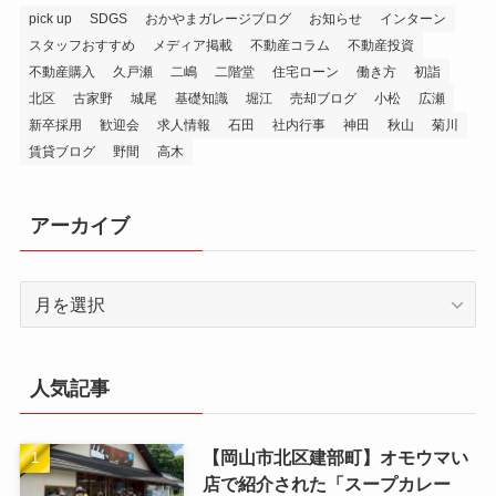
pick up
SDGS
おかやまガレージブログ
お知らせ
インターン
スタッフおすすめ
メディア掲載
不動産コラム
不動産投資
不動産購入
久戸瀬
二嶋
二階堂
住宅ローン
働き方
初詣
北区
古家野
城尾
基礎知識
堀江
売却ブログ
小松
広瀬
新卒採用
歓迎会
求人情報
石田
社内行事
神田
秋山
菊川
賃貸ブログ
野間
高木
アーカイブ
ア
ー
カ
イ
人気記事
ブ
【岡山市北区建部町】オモウマい
店で紹介された「スープカレー