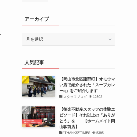
アーカイブ
ア
ー
カ
イ
人気記事
ブ
【岡山市北区建部町】オモウマ
い店で紹介された「スープカレ
ーq」をご紹介します
スタッフブログ
12602
【後楽不動産スタッフの体験エ
ピソード】それ以上の「ありが
とう」を… 【ホームメイト岡
山駅前店】
”THANKS!”TIMES
5395