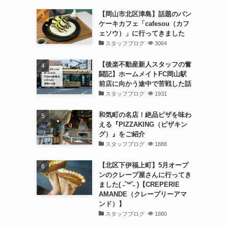
【岡山市北区津島】話題のパン
ケーキカフェ「cafesou（カフ
ェソウ）」に行ってきました
スタッフブログ
3064
【後楽不動産新人スタッフの奮
闘記】ホームメイトFC岡山駅
前店に向かう途中で苦戦した話
スタッフブログ
1931
和気町の名店！絶品ピザを味わ
える『PIZZAKING（ピザキン
グ）』をご紹介
スタッフブログ
1888
【北区下伊福上町】5月オープ
ンのクレープ屋さんに行ってき
ました( ˶ˆ꒳ˆ˵ )【CREPERIE
AMANDE（クレープリーアマ
ンド）】
スタッフブログ
1880