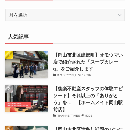
ア
ー
カ
イ
人気記事
ブ
【岡山市北区建部町】オモウマい
店で紹介された「スープカレー
q」をご紹介します
スタッフブログ
12596
【後楽不動産スタッフの体験エピ
ソード】それ以上の「ありがと
う」を… 【ホームメイト岡山駅
前店】
”THANKS!”TIMES
5395
【岡山市北区津島】話題のパンケ