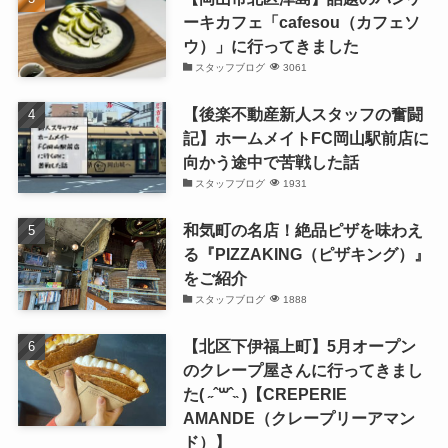
ーキカフェ「cafesou（カフェソ
ウ）」に行ってきました
スタッフブログ
3061
【後楽不動産新人スタッフの奮闘
記】ホームメイトFC岡山駅前店に
向かう途中で苦戦した話
スタッフブログ
1931
和気町の名店！絶品ピザを味わえ
る『PIZZAKING（ピザキング）』
をご紹介
スタッフブログ
1888
【北区下伊福上町】5月オープン
のクレープ屋さんに行ってきまし
た( ˶ˆ꒳ˆ˵ )【CREPERIE
AMANDE（クレープリーアマン
ド）】