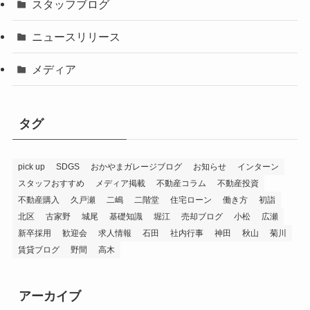
スタッフブログ
ニュースリリース
メディア
タグ
pick up
SDGS
おかやまガレージブログ
お知らせ
インターン
スタッフおすすめ
メディア掲載
不動産コラム
不動産投資
不動産購入
久戸瀬
二嶋
二階堂
住宅ローン
働き方
初詣
北区
古家野
城尾
基礎知識
堀江
売却ブログ
小松
広瀬
新卒採用
歓迎会
求人情報
石田
社内行事
神田
秋山
菊川
賃貸ブログ
野間
高木
アーカイブ