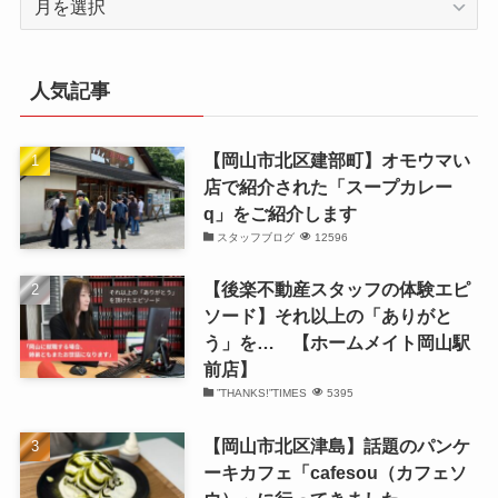
ー
カ
イ
人気記事
ブ
【岡山市北区建部町】オモウマい
店で紹介された「スープカレー
q」をご紹介します
スタッフブログ
12596
【後楽不動産スタッフの体験エピ
ソード】それ以上の「ありがと
う」を… 【ホームメイト岡山駅
前店】
”THANKS!”TIMES
5395
【岡山市北区津島】話題のパンケ
ーキカフェ「cafesou（カフェソ