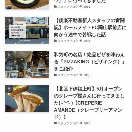
ウ）」に行ってきました
スタッフブログ
3061
【後楽不動産新人スタッフの奮闘
記】ホームメイトFC岡山駅前店に
向かう途中で苦戦した話
スタッフブログ
1931
和気町の名店！絶品ピザを味わえ
る『PIZZAKING（ピザキング）』
をご紹介
スタッフブログ
1888
【北区下伊福上町】5月オープン
のクレープ屋さんに行ってきまし
た( ˶ˆ꒳ˆ˵ )【CREPERIE
AMANDE（クレープリーアマン
ド）】
スタッフブログ
1880