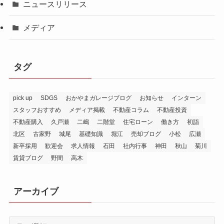
ニュースリリース
メディア
タグ
pick up
SDGS
おかやまガレージブログ
お知らせ
インターン
スタッフおすすめ
メディア掲載
不動産コラム
不動産投資
不動産購入
久戸瀬
二嶋
二階堂
住宅ローン
働き方
初詣
北区
古家野
城尾
基礎知識
堀江
売却ブログ
小松
広瀬
新卒採用
歓迎会
求人情報
石田
社内行事
神田
秋山
菊川
賃貸ブログ
野間
高木
アーカイブ
ア