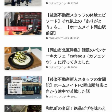
スタッフブログ
12593
【後楽不動産スタッフの体験エピ
ソード】それ以上の「ありがと
う」を… 【ホームメイト岡山駅
前店】
”THANKS!”TIMES
5395
【岡山市北区津島】話題のパンケ
ーキカフェ「cafesou（カフェソ
ウ）」に行ってきました
スタッフブログ
3056
【後楽不動産新人スタッフの奮闘
記】ホームメイトFC岡山駅前店に
向かう途中で苦戦した話
スタッフブログ
1931
和気町の名店！絶品ピザを味わえ