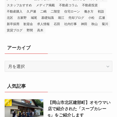
スタッフおすすめ
メディア掲載
不動産コラム
不動産投資
不動産購入
久戸瀬
二嶋
二階堂
住宅ローン
働き方
初詣
北区
古家野
城尾
基礎知識
堀江
売却ブログ
小松
広瀬
新卒採用
歓迎会
求人情報
石田
社内行事
神田
秋山
菊川
賃貸ブログ
野間
高木
アーカイブ
ア
ー
カ
イ
人気記事
ブ
【岡山市北区建部町】オモウマい
店で紹介された「スープカレー
q」をご紹介します