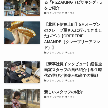
る『PIZZAKING（ピザキング）』
をご紹介
スタッフブログ
1886
【北区下伊福上町】5月オープン
のクレープ屋さんに行ってきまし
た( ˶ˆ꒳ˆ˵ )【CREPERIE
AMANDE（クレープリーアマン
ド）】
スタッフブログ
1879
【新卒社員インタビュー】経営企
画室スタッフの自己紹介｜学生時
代の学びと後楽不動産での挑戦
スタッフブログ
1676
新しいスタッフの紹介
スタッフブログ
1651