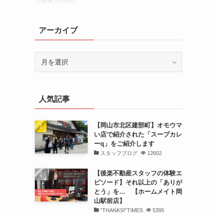
アーカイブ
ア
ー
カ
イ
人気記事
ブ
【岡山市北区建部町】オモウマ
い店で紹介された「スープカレ
ーq」をご紹介します
スタッフブログ
12602
【後楽不動産スタッフの体験エ
ピソード】それ以上の「ありが
とう」を… 【ホームメイト岡
山駅前店】
”THANKS!”TIMES
5395