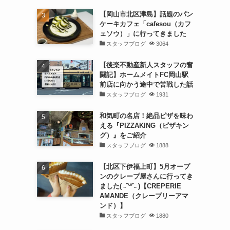
【岡山市北区津島】話題のパン
ケーキカフェ「cafesou（カフ
ェソウ）」に行ってきました
スタッフブログ
3064
【後楽不動産新人スタッフの奮
闘記】ホームメイトFC岡山駅
前店に向かう途中で苦戦した話
スタッフブログ
1931
和気町の名店！絶品ピザを味わ
える『PIZZAKING（ピザキン
グ）』をご紹介
スタッフブログ
1888
【北区下伊福上町】5月オープ
ンのクレープ屋さんに行ってき
ました( ˶ˆ꒳ˆ˵ )【CREPERIE
AMANDE（クレープリーアマ
ンド）】
スタッフブログ
1880