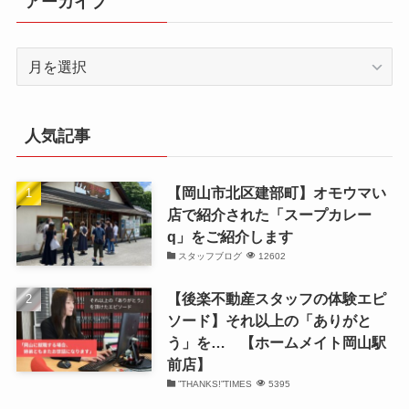
アーカイブ
ア
ー
カ
イ
人気記事
ブ
【岡山市北区建部町】オモウマい
店で紹介された「スープカレー
q」をご紹介します
スタッフブログ
12602
【後楽不動産スタッフの体験エピ
ソード】それ以上の「ありがと
う」を… 【ホームメイト岡山駅
前店】
”THANKS!”TIMES
5395