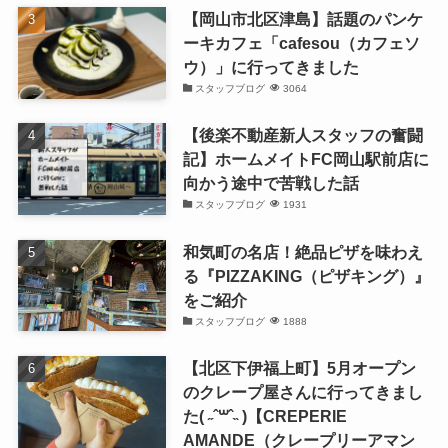
【岡山市北区津島】話題のパンケ
ーキカフェ「cafesou（カフェソ
ウ）」に行ってきました
スタッフブログ
3064
【後楽不動産新人スタッフの奮闘
記】ホームメイトFC岡山駅前店に
向かう途中で苦戦した話
スタッフブログ
1931
和気町の名店！絶品ピザを味わえ
る『PIZZAKING（ピザキング）』
をご紹介
スタッフブログ
1888
【北区下伊福上町】5月オープン
のクレープ屋さんに行ってきまし
た( ˶ˆ꒳ˆ˵ )【CREPERIE
AMANDE（クレープリーアマン