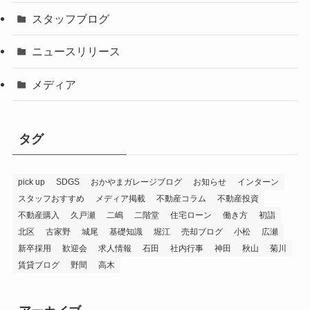
スタッフブログ
ニュースリリース
メディア
タグ
pick up
SDGS
おかやまガレージブログ
お知らせ
インターン
スタッフおすすめ
メディア掲載
不動産コラム
不動産投資
不動産購入
久戸瀬
二嶋
二階堂
住宅ローン
働き方
初詣
北区
古家野
城尾
基礎知識
堀江
売却ブログ
小松
広瀬
新卒採用
歓迎会
求人情報
石田
社内行事
神田
秋山
菊川
賃貸ブログ
野間
高木