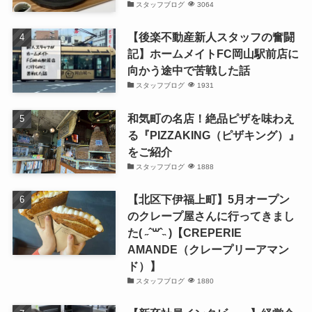
スタッフブログ
3064
【後楽不動産新人スタッフの奮闘
記】ホームメイトFC岡山駅前店に
向かう途中で苦戦した話
スタッフブログ
1931
和気町の名店！絶品ピザを味わえ
る『PIZZAKING（ピザキング）』
をご紹介
スタッフブログ
1888
【北区下伊福上町】5月オープン
のクレープ屋さんに行ってきまし
た( ˶ˆ꒳ˆ˵ )【CREPERIE
AMANDE（クレープリーアマン
ド）】
スタッフブログ
1880