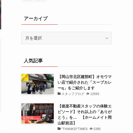
アーカイブ
ア
ー
カ
イ
人気記事
ブ
【岡山市北区建部町】オモウマ
い店で紹介された「スープカレ
ーq」をご紹介します
スタッフブログ
12593
【後楽不動産スタッフの体験エ
ピソード】それ以上の「ありが
とう」を… 【ホームメイト岡
山駅前店】
”THANKS!”TIMES
5395