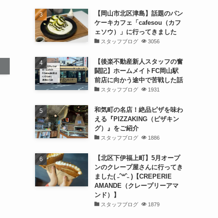
【岡山市北区津島】話題のパン
ケーキカフェ「cafesou（カフ
ェソウ）」に行ってきました
スタッフブログ
3056
【後楽不動産新人スタッフの奮
闘記】ホームメイトFC岡山駅
前店に向かう途中で苦戦した話
スタッフブログ
1931
和気町の名店！絶品ピザを味わ
える『PIZZAKING（ピザキン
グ）』をご紹介
スタッフブログ
1886
【北区下伊福上町】5月オープ
ンのクレープ屋さんに行ってき
ました( ˶ˆ꒳ˆ˵ )【CREPERIE
AMANDE（クレープリーアマ
ンド）】
スタッフブログ
1879