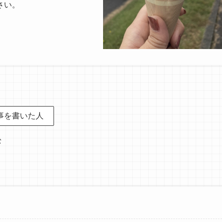
さい。
事を書いた人
松