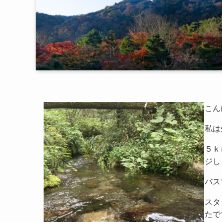
こん
私は
５ｋ
ジし
バス
スタ
たで