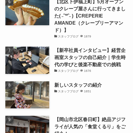
【北区下伊福上町】5月オープン
のクレープ屋さんに行ってきまし
た( ˶ˆ꒳ˆ˵ )【CREPERIE
AMANDE（クレープリーアマン
ド）】
スタッフブログ
1879
【新卒社員インタビュー】経営企
画室スタッフの自己紹介｜学生時
代の学びと後楽不動産での挑戦
スタッフブログ
1676
新しいスタッフの紹介
スタッフブログ
1651
【岡山市北区春日町】絶品アジフ
ライが人気の「食堂くるり」をご