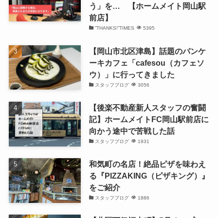
う」を… 【ホームメイト岡山駅
前店】
”THANKS!”TIMES
5395
【岡山市北区津島】話題のパンケ
ーキカフェ「cafesou（カフェソ
ウ）」に行ってきました
スタッフブログ
3056
【後楽不動産新人スタッフの奮闘
記】ホームメイトFC岡山駅前店に
向かう途中で苦戦した話
スタッフブログ
1931
和気町の名店！絶品ピザを味わえ
る『PIZZAKING（ピザキング）』
をご紹介
スタッフブログ
1886