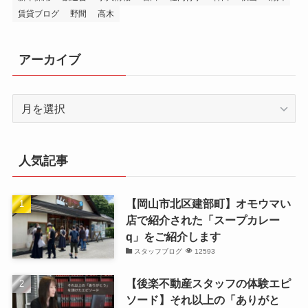
賃貸ブログ
野間
高木
アーカイブ
ア
ー
カ
イ
人気記事
ブ
【岡山市北区建部町】オモウマい
店で紹介された「スープカレー
q」をご紹介します
スタッフブログ
12593
【後楽不動産スタッフの体験エピ
ソード】それ以上の「ありがと