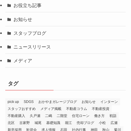
お役立ち記事
お知らせ
スタッフブログ
ニュースリリース
メディア
タグ
pick up
SDGS
おかやまガレージブログ
お知らせ
インターン
スタッフおすすめ
メディア掲載
不動産コラム
不動産投資
不動産購入
久戸瀬
二嶋
二階堂
住宅ローン
働き方
初詣
北区
古家野
城尾
基礎知識
堀江
売却ブログ
小松
広瀬
新卒採用
歓迎会
求人情報
石田
社内行事
神田
秋山
菊川