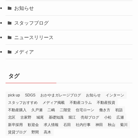
お知らせ
スタッフブログ
ニュースリリース
メディア
タグ
pick up
SDGS
おかやまガレージブログ
お知らせ
インターン
スタッフおすすめ
メディア掲載
不動産コラム
不動産投資
不動産購入
久戸瀬
二嶋
二階堂
住宅ローン
働き方
初詣
北区
古家野
城尾
基礎知識
堀江
売却ブログ
小松
広瀬
新卒採用
歓迎会
求人情報
石田
社内行事
神田
秋山
菊川
賃貸ブログ
野間
高木