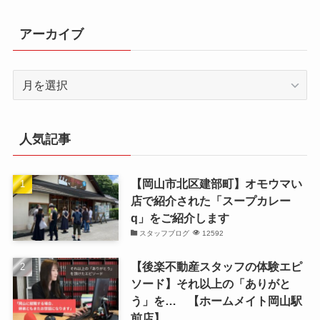
アーカイブ
ア
ー
カ
イ
人気記事
ブ
【岡山市北区建部町】オモウマい
店で紹介された「スープカレー
q」をご紹介します
スタッフブログ
12592
【後楽不動産スタッフの体験エピ
ソード】それ以上の「ありがと
う」を… 【ホームメイト岡山駅
前店】