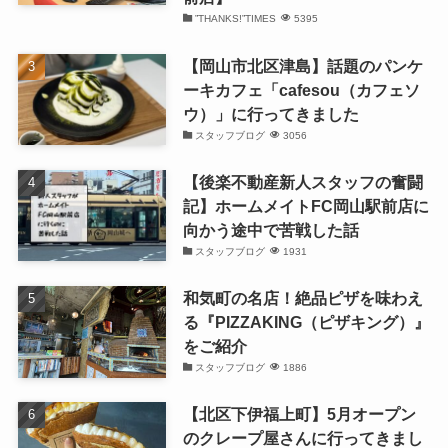
”THANKS!”TIMES
5395
【岡山市北区津島】話題のパンケ
ーキカフェ「cafesou（カフェソ
ウ）」に行ってきました
スタッフブログ
3056
【後楽不動産新人スタッフの奮闘
記】ホームメイトFC岡山駅前店に
向かう途中で苦戦した話
スタッフブログ
1931
和気町の名店！絶品ピザを味わえ
る『PIZZAKING（ピザキング）』
をご紹介
スタッフブログ
1886
【北区下伊福上町】5月オープン
のクレープ屋さんに行ってきまし