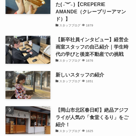
た( ˶ˆ꒳ˆ˵ )【CREPERIE
AMANDE（クレープリーアマン
ド）】
スタッフブログ
1879
【新卒社員インタビュー】経営企
画室スタッフの自己紹介｜学生時
代の学びと後楽不動産での挑戦
スタッフブログ
1676
新しいスタッフの紹介
スタッフブログ
1651
【岡山市北区春日町】絶品アジフ
ライが人気の「食堂くるり」をご
紹介！
スタッフブログ
1625