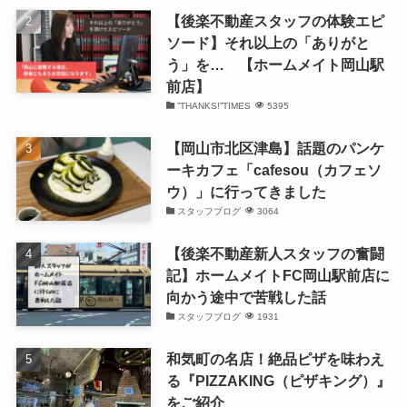
【後楽不動産スタッフの体験エピ
ソード】それ以上の「ありがと
う」を… 【ホームメイト岡山駅
前店】
”THANKS!”TIMES
5395
【岡山市北区津島】話題のパンケ
ーキカフェ「cafesou（カフェソ
ウ）」に行ってきました
スタッフブログ
3064
【後楽不動産新人スタッフの奮闘
記】ホームメイトFC岡山駅前店に
向かう途中で苦戦した話
スタッフブログ
1931
和気町の名店！絶品ピザを味わえ
る『PIZZAKING（ピザキング）』
をご紹介