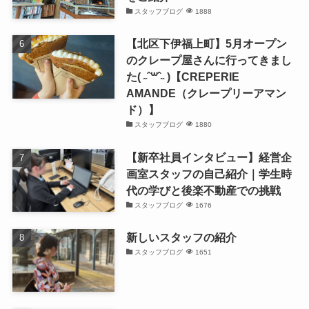
スタッフブログ
1888
【北区下伊福上町】5月オープン
のクレープ屋さんに行ってきまし
た( ˶ˆ꒳ˆ˵ )【CREPERIE
AMANDE（クレープリーアマン
ド）】
スタッフブログ
1880
【新卒社員インタビュー】経営企
画室スタッフの自己紹介｜学生時
代の学びと後楽不動産での挑戦
スタッフブログ
1676
新しいスタッフの紹介
スタッフブログ
1651