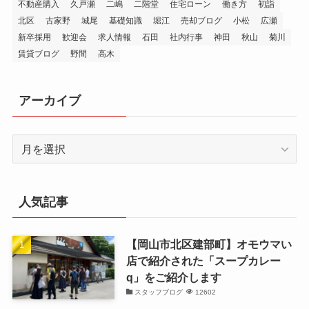
不動産購入
久戸瀬
二嶋
二階堂
住宅ローン
働き方
初詣
北区
古家野
城尾
基礎知識
堀江
売却ブログ
小松
広瀬
新卒採用
歓迎会
求人情報
石田
社内行事
神田
秋山
菊川
賃貸ブログ
野間
高木
アーカイブ
ア
ー
カ
イ
人気記事
ブ
【岡山市北区建部町】オモウマい
店で紹介された「スープカレー
q」をご紹介します
スタッフブログ
12602