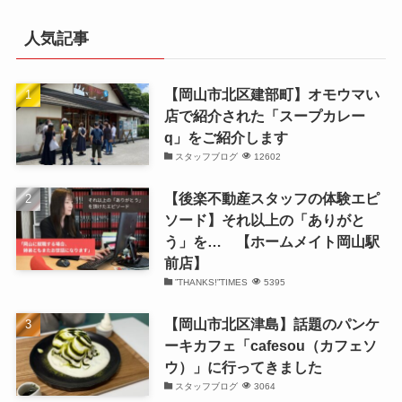
カ
イ
人気記事
ブ
【岡山市北区建部町】オモウマい
店で紹介された「スープカレー
q」をご紹介します
スタッフブログ
12602
【後楽不動産スタッフの体験エピ
ソード】それ以上の「ありがと
う」を… 【ホームメイト岡山駅
前店】
”THANKS!”TIMES
5395
【岡山市北区津島】話題のパンケ
ーキカフェ「cafesou（カフェソ
ウ）」に行ってきました
スタッフブログ
3064