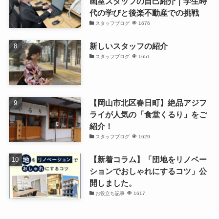
画室スタッフの自己紹介｜学生時
代の学びと後楽不動産での挑戦
スタッフブログ
1676
新しいスタッフの紹介
スタッフブログ
1651
【岡山市北区春日町】絶品アジフ
ライが人気の「食堂くるり」をご
紹介！
スタッフブログ
1629
【新着コラム】「団地をリノベー
ションでおしゃれにするコツ」公
開しました。
お役立ち記事
1617