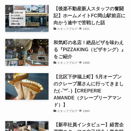
【後楽不動産新人スタッフの奮闘
記】ホームメイトFC岡山駅前店に
向かう途中で苦戦した話
スタッフブログ
1931
和気町の名店！絶品ピザを味わえ
る『PIZZAKING（ピザキング）』
をご紹介
スタッフブログ
1888
【北区下伊福上町】5月オープン
のクレープ屋さんに行ってきまし
た( ˶ˆ꒳ˆ˵ )【CREPERIE
AMANDE（クレープリーアマン
ド）】
スタッフブログ
1880
【新卒社員インタビュー】経営企