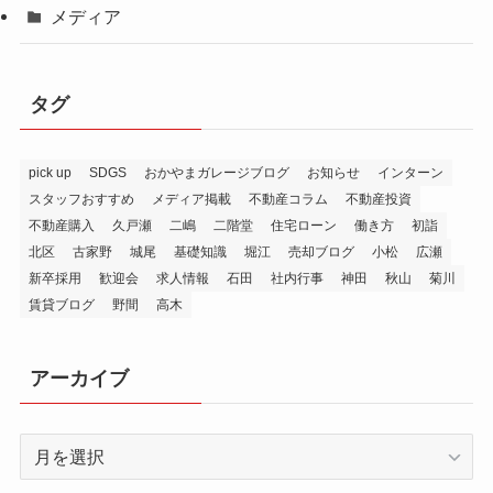
メディア
タグ
pick up
SDGS
おかやまガレージブログ
お知らせ
インターン
スタッフおすすめ
メディア掲載
不動産コラム
不動産投資
不動産購入
久戸瀬
二嶋
二階堂
住宅ローン
働き方
初詣
北区
古家野
城尾
基礎知識
堀江
売却ブログ
小松
広瀬
新卒採用
歓迎会
求人情報
石田
社内行事
神田
秋山
菊川
賃貸ブログ
野間
高木
アーカイブ
ア
ー