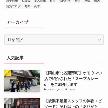
新卒採用
歓迎会
求人情報
石田
社内行事
神田
秋山
菊川
賃貸ブログ
野間
高木
アーカイブ
ア
ー
カ
イ
人気記事
ブ
【岡山市北区建部町】オモウマい
店で紹介された「スープカレー
q」をご紹介します
スタッフブログ
12593
【後楽不動産スタッフの体験エピ
ソード】それ以上の「ありがと