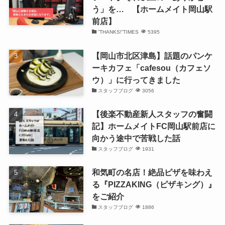
う」を… 【ホームメイト岡山駅
前店】
”THANKS!”TIMES
5395
【岡山市北区津島】話題のパンケ
ーキカフェ「cafesou（カフェソ
ウ）」に行ってきました
スタッフブログ
3056
【後楽不動産新人スタッフの奮闘
記】ホームメイトFC岡山駅前店に
向かう途中で苦戦した話
スタッフブログ
1931
和気町の名店！絶品ピザを味わえ
る『PIZZAKING（ピザキング）』
をご紹介
スタッフブログ
1886