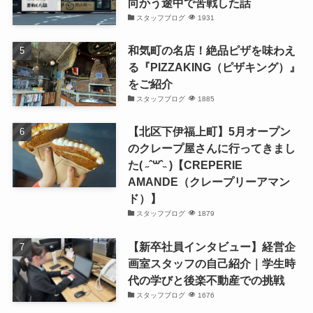
向かう途中で苦戦した話
スタッフブログ
1931
和気町の名店！絶品ピザを味わえ
る『PIZZAKING（ピザキング）』
をご紹介
スタッフブログ
1885
【北区下伊福上町】5月オープン
のクレープ屋さんに行ってきまし
た( ˶ˆ꒳ˆ˵ )【CREPERIE
AMANDE（クレープリーアマン
ド）】
スタッフブログ
1879
【新卒社員インタビュー】経営企
画室スタッフの自己紹介｜学生時
代の学びと後楽不動産での挑戦
スタッフブログ
1676