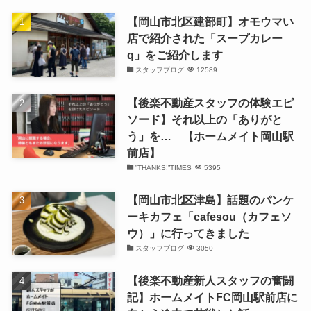
【岡山市北区建部町】オモウマい
店で紹介された「スープカレー
q」をご紹介します
スタッフブログ
12589
【後楽不動産スタッフの体験エピ
ソード】それ以上の「ありがと
う」を… 【ホームメイト岡山駅
前店】
”THANKS!”TIMES
5395
【岡山市北区津島】話題のパンケ
ーキカフェ「cafesou（カフェソ
ウ）」に行ってきました
スタッフブログ
3050
【後楽不動産新人スタッフの奮闘
記】ホームメイトFC岡山駅前店に