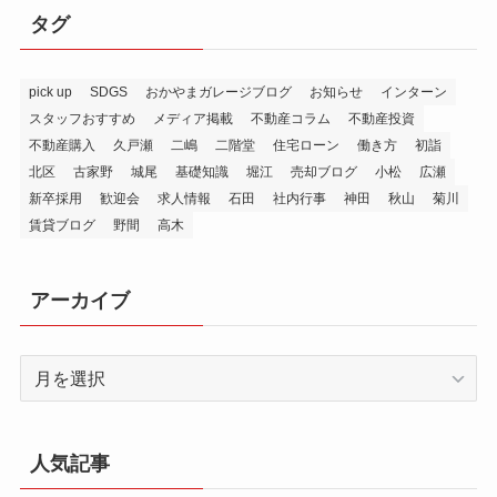
タグ
pick up
SDGS
おかやまガレージブログ
お知らせ
インターン
スタッフおすすめ
メディア掲載
不動産コラム
不動産投資
不動産購入
久戸瀬
二嶋
二階堂
住宅ローン
働き方
初詣
北区
古家野
城尾
基礎知識
堀江
売却ブログ
小松
広瀬
新卒採用
歓迎会
求人情報
石田
社内行事
神田
秋山
菊川
賃貸ブログ
野間
高木
アーカイブ
ア
ー
カ
イ
人気記事
ブ