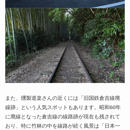
また、燻製道楽さんの近くには「旧国鉄倉吉線廃
線跡」という人気スポットもあります。昭和60年
に廃線となった倉吉線の線路跡が現在も残されて
おり、特に竹林の中を線路が続く風景は「日本一