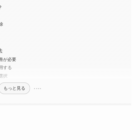
？
除
法
善が必要
用する
選択
もっと見る