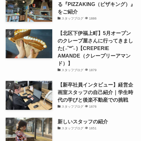
る『PIZZAKING（ピザキング）』
をご紹介
スタッフブログ
1886
【北区下伊福上町】5月オープン
のクレープ屋さんに行ってきまし
た( ˶ˆ꒳ˆ˵ )【CREPERIE
AMANDE（クレープリーアマン
ド）】
スタッフブログ
1879
【新卒社員インタビュー】経営企
画室スタッフの自己紹介｜学生時
代の学びと後楽不動産での挑戦
スタッフブログ
1676
新しいスタッフの紹介
スタッフブログ
1651