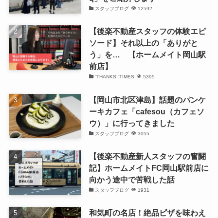
スタッフブログ
12592
【後楽不動産スタッフの体験エピ
ソード】それ以上の「ありがと
う」を… 【ホームメイト岡山駅
前店】
”THANKS!”TIMES
5395
【岡山市北区津島】話題のパンケ
ーキカフェ「cafesou（カフェソ
ウ）」に行ってきました
スタッフブログ
3055
【後楽不動産新人スタッフの奮闘
記】ホームメイトFC岡山駅前店に
向かう途中で苦戦した話
スタッフブログ
1931
和気町の名店！絶品ピザを味わえ