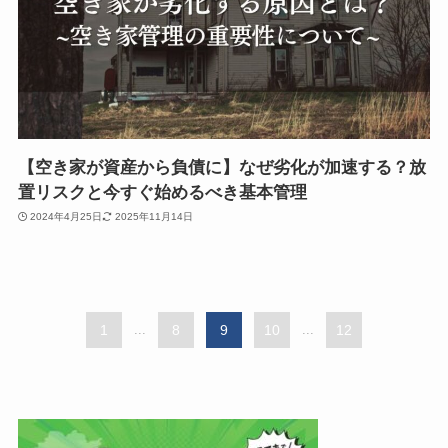
【空き家が資産から負債に】なぜ劣化が加速する？放
置リスクと今すぐ始めるべき基本管理
2024年4月25日
2025年11月14日
1
...
8
9
10
...
12