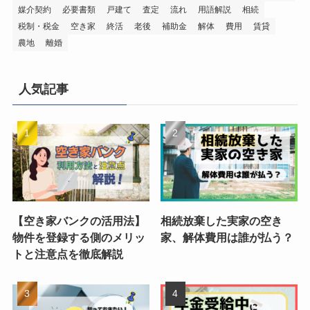
媒介契約
必要書類
戸建て
査定
流れ
用語解説
相続
税制・税金
空き家
終活
老後
補助金
解体
費用
賃貸
農地
離婚
人気記事
【空き家バンクの活用法】
相続放棄した実家の空き
物件を登録する側のメリッ
家、解体費用は誰が払う？
トと注意点を徹底解説