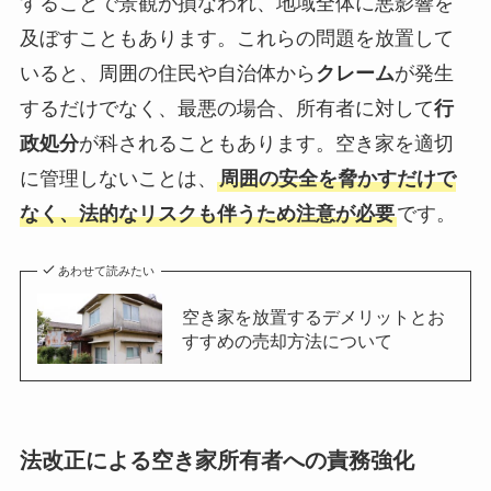
することで景観が損なわれ、地域全体に悪影響を
及ぼすこともあります。これらの問題を放置して
いると、周囲の住民や自治体から
クレーム
が発生
するだけでなく、最悪の場合、所有者に対して
行
政処分
が科されることもあります。空き家を適切
に管理しないことは、
周囲の安全を脅かすだけで
なく、法的なリスクも伴うため注意が必要
です。
あわせて読みたい
空き家を放置するデメリットとお
すすめの売却方法について
法改正による空き家所有者への責務強化