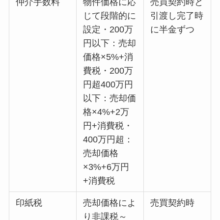
仲介手数料
物件価格に応
売買契約時と
じて段階的に
引渡し完了時
設定・200万
に半金ずつ
円以下：売却
価格×5%+消
費税・200万
円超400万円
以下：売却価
格×4%+2万
円+消費税・
400万円超：
売却価格
×3%+6万円
+消費税
印紙税
売却価格によ
売買契約時
り非課税～