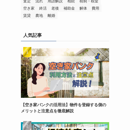
査定
流れ
用語解説
相続
税制・税金
空き家
終活
老後
補助金
解体
費用
賃貸
農地
離婚
人気記事
【空き家バンクの活用法】物件を登録する側の
メリットと注意点を徹底解説