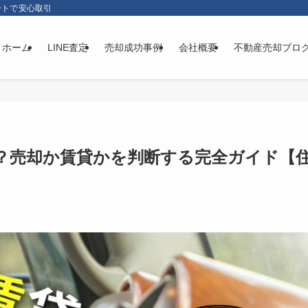
ートで安心取引
ホーム
LINE査定
売却成功事例
会社概要
不動産売却ブロ
？売却か賃貸かを判断する完全ガイド【